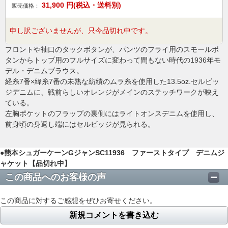
31,900
円(税込・送料別)
販売価格：
申し訳ございませんが、只今品切れ中です。
フロントや袖口のタックボタンが、パンツのフライ用のスモールボ
タンからトップ用のフルサイズに変わって間もない時代の1936年モ
デル・デニムブラウス。
経糸7番×緯糸7番の未熟な紡績のムラ糸を使用した13.5oz.セルビッ
ジデニムに、戦前らしいオレンジがメインのステッチワークが映え
ている。
左胸ポケットのフラップの裏側にはライトオンスデニムを使用し、
前身頃の身返し端にはセルビッジが見られる。
●熊本シュガーケーンGジャンSC11936 ファーストタイプ デニムジ
ャケット【品切れ中】
この商品へのお客様の声
この商品に対するご感想をぜひお寄せください。
新規コメントを書き込む