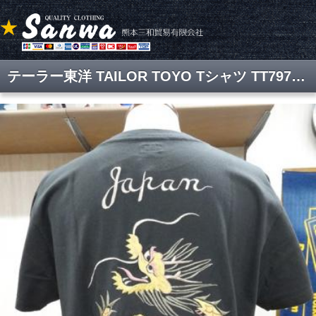
テーラー東洋 TAILOR TOYO Tシャツ TT79744 熊本東洋エンタープライズ【品切れ中】