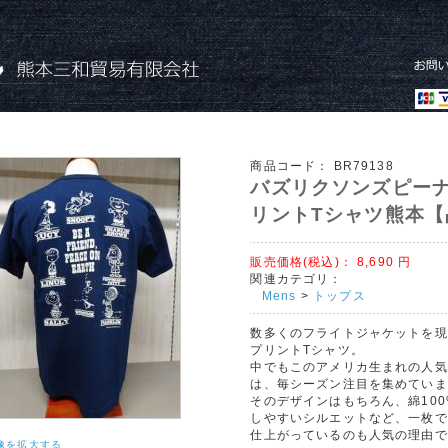
商品コード：
BR79138
バズリクソンズピー
リントTシャツ熊本【
販売価格(税込)：
8,690
円
関連カテゴリ：
Mens
>
トップス
数多くのフライトジャケットを現
プリントTシャツ。
中でもこのアメリカ生まれの人気
は、毎シーズン注目を集めていま
そのデザインはもちろん、綿10
しやすいシルエットなど、一枚で
仕上がっているのも人気の理由で
像を拡大する