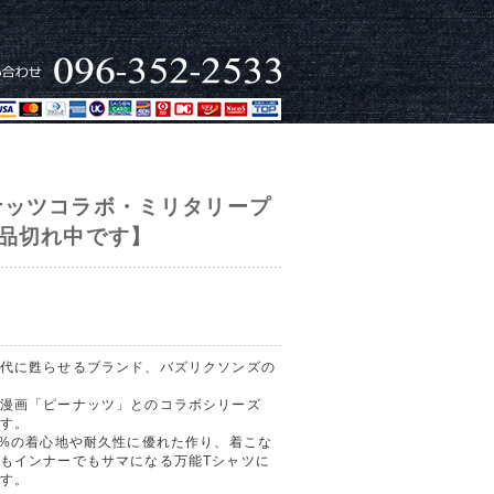
ナッツコラボ・ミリタリープ
品切れ中です】
代に甦らせるブランド、バズリクソンズの
漫画「ピーナッツ」とのコラボシリーズ
す。
0%の着心地や耐久性に優れた作り、着こな
もインナーでもサマになる万能Tシャツに
す。